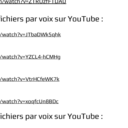
om/watch?v=ZTROzfFTDAU
fichiers par voix sur YouTube :
m/watch?v=JTbaDWk5qhk
m/watch?v=YZCL4-hCMHg
m/watch?v=VtrHCfeWK7k
m/watch?v=xoqfcUn8BDc
ichiers par voix sur YouTube :