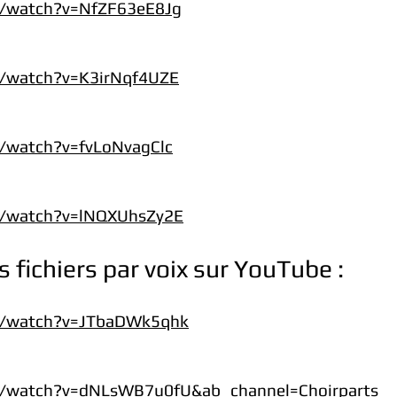
m/watch?v=NfZF63eE8Jg
m/watch?v=K3irNqf4UZE
/watch?v=fvLoNvagClc
m/watch?v=lNQXUhsZy2E
 fichiers par voix sur YouTube :
m/watch?v=JTbaDWk5qhk
m/watch?v=dNLsWB7u0fU&ab_channel=Choirparts