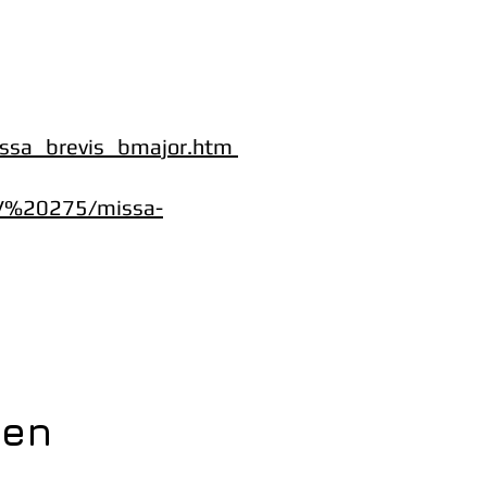
ssa_brevis_bmajor.htm
KV%20275/missa-
ten