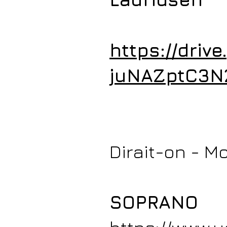
https://driv
juNAZptC3N
Dirait-on - M
SOPRANO