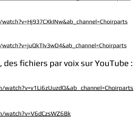
/watch?v=Hj937CXkINw&ab_channel=Choirparts
/watch?v=juQkTIv3wD4&ab_channel=Choirparts
 des fichiers par voix sur YouTube :
m/watch?v=v1Li6zUuzdQ&ab_channel=Choirparts
om/watch?v=V6dCzsWZ6Bk