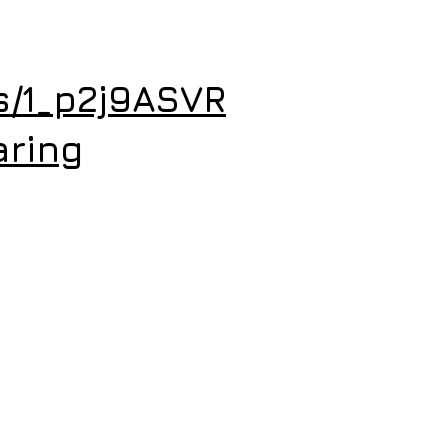
rs/1_p2j9ASVR
ring