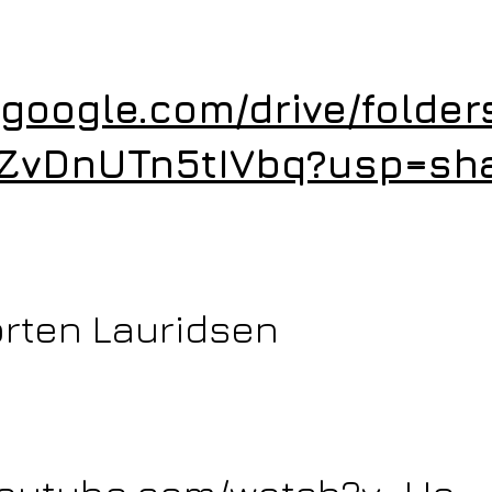
e.google.com/drive/folde
ZvDnUTn5tIVbq?usp=sha
orten Lauridsen