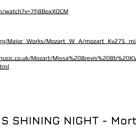
om/watch?v=7fj8BpxXOCM
org/Major_Works/Mozart_W_A/mozart_Kv275_mi
lmusic.co.uk/Mozart/Missa%20Brevis%20Bb%20
tml
S SHINING NIGHT - Mor