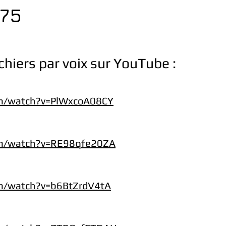
275
ichiers par voix sur YouTube :
om/watch?v=PlWxcoA08CY
om/watch?v=RE98qfe20ZA
m/watch?v=b6BtZrdV4tA