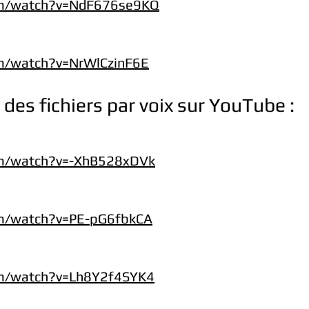
om/watch?v=NdF676se9KQ
m/watch?v=NrWlCzinF6E
 des fichiers par voix sur YouTube :
om/watch?v=-XhB528xDVk
m/watch?v=PE-pG6fbkCA
om/watch?v=Lh8Y2f4SYK4